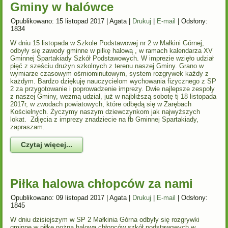
Gminy w halówce
Opublikowano: 15 listopad 2017
|
Agata
|
Drukuj
|
E-mail
|
Odsłony:
1834
W dniu 15 listopada w Szkole Podstawowej nr 2 w Małkini Górnej,
odbyły się zawody gminne w piłkę halową , w ramach kalendarza XV
Gminnej Spartakiady Szkół Podstawowych. W imprezie wzięło udział
pięć z sześciu drużyn szkolnych z terenu naszej Gminy. Grano w
wymiarze czasowym ośmiominutowym, system rozgrywek każdy z
każdym. Bardzo dziękuję nauczycielom wychowania fizycznego z SP
2 za przygotowanie i poprowadzenie imprezy. Dwie najlepsze zespoły
z naszej Gminy, wezmą udział, już w najbliższą sobotę tj 18 listopada
2017r, w zwodach powiatowych, które odbędą się w Zarębach
Kościelnych. Życzymy naszym dziewczynkom jak najwyższych
lokat. Zdjęcia z imprezy znadziecie na fb Gminnej Spartakiady,
zapraszam.
Czytaj więcej...
Piłka halowa chłopców za nami
Opublikowano: 09 listopad 2017
|
Agata
|
Drukuj
|
E-mail
|
Odsłony:
1845
W dniu dzisiejszym w SP 2 Małkinia Górna odbyły się rozgrywki
gminne w piłkę nożną halową chłopców szkół podstawowych w