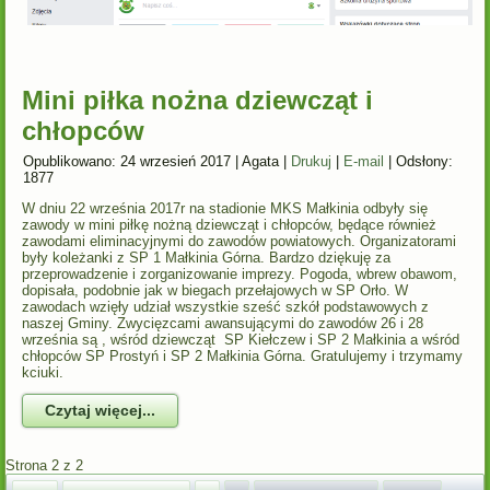
Mini piłka nożna dziewcząt i
chłopców
Opublikowano: 24 wrzesień 2017
|
Agata
|
Drukuj
|
E-mail
|
Odsłony:
1877
W dniu 22 września 2017r na stadionie MKS Małkinia odbyły się
zawody w mini piłkę nożną dziewcząt i chłopców, będące również
zawodami eliminacyjnymi do zawodów powiatowych. Organizatorami
były koleżanki z SP 1 Małkinia Górna. Bardzo dziękuję za
przeprowadzenie i zorganizowanie imprezy. Pogoda, wbrew obawom,
dopisała, podobnie jak w biegach przełajowych w SP Orło. W
zawodach wzięły udział wszystkie sześć szkół podstawowych z
naszej Gminy. Zwycięzcami awansującymi do zawodów 26 i 28
września są , wśród dziewcząt SP Kiełczew i SP 2 Małkinia a wśród
chłopców SP Prostyń i SP 2 Małkinia Górna. Gratulujemy i trzymamy
kciuki.
Czytaj więcej...
Strona 2 z 2